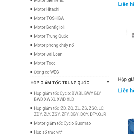
Motor Siemens.
Liên h
Motor Hitachi
Motor TOSHIBA
Motor Bonfiglioli.
Motor Trung Quốc
Motor phòng cháy nổ
Motor Đài Loan
Motor Teco.
Động cơ WEG
Hộp gi
HỘP GIẢM TỐC TRUNG QUỐC
Liên h
Hộp giảm tốc Cyclo: BW,BL BWY BLY
BWD XW XL XWD XLD
Hộp giảm tốc :ZD, ZQ, ZL, ZS, ZSC, LC,
ZDY, ZLY, ZSY, ZFY, DBY ,DCY, DFY,QJR
Motor giảm tốc Cyclo Guomao
Hộp số trục vít*