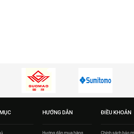
 MỤC
HƯỚNG DẪN
ĐIỀU KHOẢN
hủ
Hướng dẫn mua hàng
Chính sách bảo m