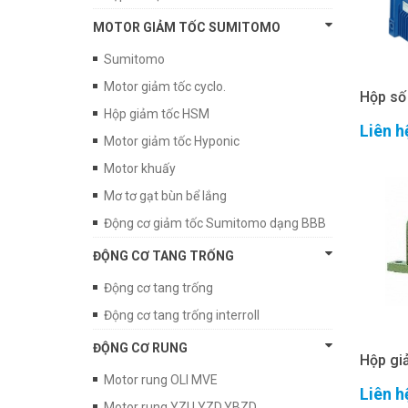
MOTOR GIẢM TỐC SUMITOMO
Sumitomo
Motor giảm tốc cyclo.
Hộp số 
Hộp giảm tốc HSM
Liên h
Motor giảm tốc Hyponic
Motor khuấy
Mơ tơ gạt bùn bể lắng
Động cơ giảm tốc Sumitomo dạng BBB
ĐỘNG CƠ TANG TRỐNG
Động cơ tang trống
Động cơ tang trống interroll
ĐỘNG CƠ RUNG
Hộp gi
Motor rung OLI MVE
Liên h
Motor rung YZU,YZD,YBZD