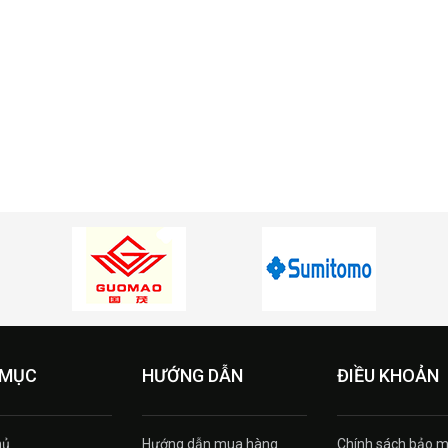
 MỤC
HƯỚNG DẪN
ĐIỀU KHOẢN
hủ
Hướng dẫn mua hàng
Chính sách bảo m