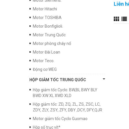
Motor Siemens.
Liên h
Motor Hitachi
Motor TOSHIBA
Motor Bonfiglioli.
Motor Trung Quốc
Motor phòng cháy nổ
Motor Đài Loan
Motor Teco.
Động cơ WEG
HỘP GIẢM TỐC TRUNG QUỐC
Hộp giảm tốc Cyclo: BW,BL BWY BLY
BWD XW XL XWD XLD
Hộp giảm tốc :ZD, ZQ, ZL, ZS, ZSC, LC,
ZDY, ZLY, ZSY, ZFY, DBY ,DCY, DFY,QJR
Motor giảm tốc Cyclo Guomao
Hộp số trục vít*